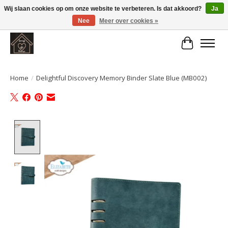
Wij slaan cookies op om onze website te verbeteren. Is dat akkoord?
Ja
Nee
Meer over cookies »
Large selection of products and fast shipping!
Winkelwa
Home
/
Delightful Discovery Memory Binder Slate Blue (MB002)
Product image slideshow Items