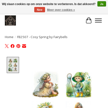
Wij slaan cookies op om onze website te verbeteren. Is dat akkoord?
Ja
Nee
Meer over cookies »
Large selection of products and fast shipping!
Winkelwa
Home
/
FB2507 - Cosy Spring by Fairybells
Product image slideshow Items