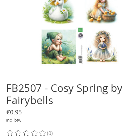
FB2507 - Cosy Spring by
Fairybells
€0,95
Incl. btw
(0)
De beoordeling van dit product is
0
van de 5