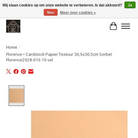
Wij slaan cookies op om onze website te verbeteren. Is dat akkoord?
Ja
Nee
Meer over cookies »
Large selection of products and fast shipping!
Winkelwa
Home
/
Florence • Cardstock Papier Textuur 30,5x30,5cm Sorbet
Florence2928-016 10 vel
Product image slideshow Items