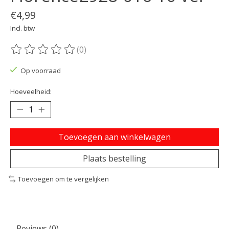
€4,99
Incl. btw
(0)
De beoordeling van dit product is
0
van de 5
Op voorraad
Hoeveelheid:
Toevoegen aan winkelwagen
Plaats bestelling
Toevoegen om te vergelijken
Reviews (0)