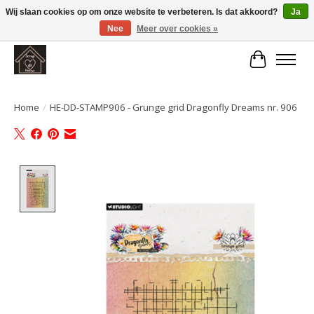
Wij slaan cookies op om onze website te verbeteren. Is dat akkoord?
Ja
Nee
Meer over cookies »
Large selection of products and fast shipping!
Winkelwa
Home
/
HE-DD-STAMP906 - Grunge grid Dragonfly Dreams nr. 906
Product image slideshow Items